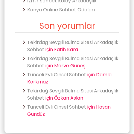
İzmir Sohbet Kolay Arkadaşlık
Konya Online Sohbet Odaları
Son yorumlar
Tekirdağ Sevgili Bulma Sitesi Arkadaşlık
Sohbet
için
Fatih Kara
Tekirdağ Sevgili Bulma Sitesi Arkadaşlık
Sohbet
için
Merve Güneş
Tunceli Evli Cinsel Sohbet
için
Damla
Korkmaz
Tekirdağ Sevgili Bulma Sitesi Arkadaşlık
Sohbet
için
Özkan Aslan
Tunceli Evli Cinsel Sohbet
için
Hasan
Gündüz