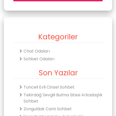
Kategoriler
Chat Odaları
Sohbet Odaları
Son Yazılar
Tunceli Evli Cinsel Sohbet
Tekirdağ Sevgili Bulma Sitesi Arkadaşlık
Sohbet
Zonguldak Canlı Sohbet