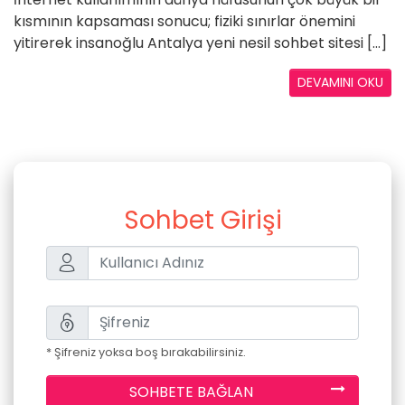
kısmının kapsaması sonucu; fiziki sınırlar önemini
yitirerek insanoğlu Antalya yeni nesil sohbet sitesi […]
DEVAMINI OKU
Sohbet Girişi
* Şifreniz yoksa boş bırakabilirsiniz.
SOHBETE BAĞLAN