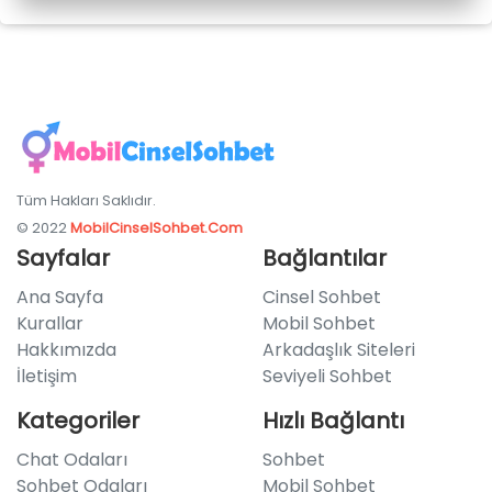
Tüm Hakları Saklıdır.
© 2022
MobilCinselSohbet.Com
Sayfalar
Bağlantılar
Ana Sayfa
Cinsel Sohbet
Kurallar
Mobil Sohbet
Hakkımızda
Arkadaşlık Siteleri
İletişim
Seviyeli Sohbet
Kategoriler
Hızlı Bağlantı
Chat Odaları
Sohbet
Sohbet Odaları
Mobil Sohbet