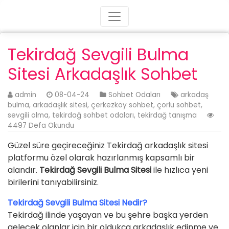
Tekirdağ Sevgili Bulma
Sitesi Arkadaşlık Sohbet
admin
08-04-24
Sohbet Odaları
arkadaş
bulma
,
arkadaşlık sitesi
,
çerkezköy sohbet
,
çorlu sohbet
,
sevgili olma
,
tekirdağ sohbet odaları
,
tekirdağ tanışma
4497 Defa Okundu
Güzel süre geçireceğiniz Tekirdağ arkadaşlık sitesi
platformu özel olarak hazırlanmış kapsamlı bir
alandır.
Tekirdağ Sevgili Bulma Sitesi
ile hızlıca yeni
birilerini tanıyabilirsiniz.
Tekirdağ Sevgili Bulma Sitesi Nedir?
Tekirdağ ilinde yaşayan ve bu şehre başka yerden
gelecek olanlar için bir oldukça arkadaşlık edinme ve