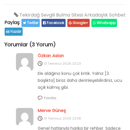
Tekirdağ Sevgili Bulma Sitesi Arkadaşlık Sohbet
Paylaş:
Twitter
Facebook
Google+
Whatsapp
Yazdır
Yorumlar (3 Yorum)
Özkan Aslan
31 Temmuz 2026
23:23
Ele aldığınız konu çok kritik. Yalnız [3.
başlıkta] biraz daha derinleşebilirdiniz, ucu
açık kalmış gibi.
Yanıtla
Merve Güneş
31 Temmuz 2026
23:38
Genel hatlarıyla harika bir rehber. Sadece