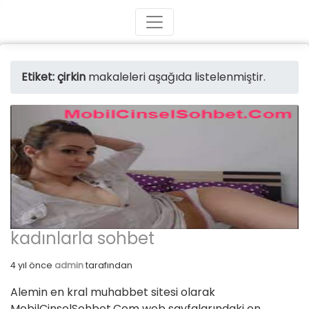
Etiket:
çirkin
makaleleri aşağıda listelenmiştir.
kadınlarla sohbet
4 yıl önce
admin
tarafından
Alemin en kral muhabbet sitesi olarak
MobilCinselSohbet.Com web sayfalarındaki en