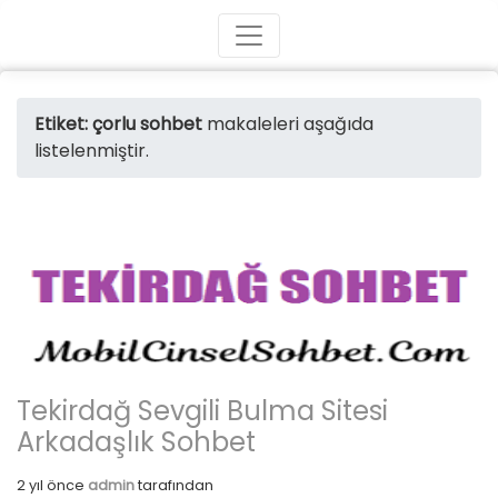
Etiket:
çorlu sohbet
makaleleri aşağıda
listelenmiştir.
Tekirdağ Sevgili Bulma Sitesi
Arkadaşlık Sohbet
2 yıl önce
admin
tarafından