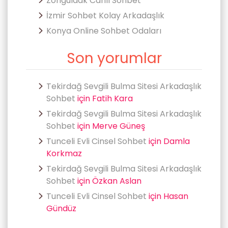
Zonguldak Canlı Sohbet
İzmir Sohbet Kolay Arkadaşlık
Konya Online Sohbet Odaları
Son yorumlar
Tekirdağ Sevgili Bulma Sitesi Arkadaşlık
Sohbet
için
Fatih Kara
Tekirdağ Sevgili Bulma Sitesi Arkadaşlık
Sohbet
için
Merve Güneş
Tunceli Evli Cinsel Sohbet
için
Damla
Korkmaz
Tekirdağ Sevgili Bulma Sitesi Arkadaşlık
Sohbet
için
Özkan Aslan
Tunceli Evli Cinsel Sohbet
için
Hasan
Gündüz