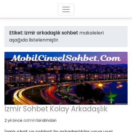
Etiket:
izmir arkadaşlık sohbet
makaleleri
aşağıda listelenmiştir.
İzmir Sohbet Kolay Arkadaşlık
2 yıl önce
admin
tarafından
İzmir chat ve sohbet ile arkadaşlıklar veya yeni