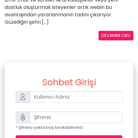
dostluk oluşturmak isteyenler artık webin bu
avantajından yararlanmanın tadını çıkarıyor.
Güzelliğin şehri […]
DEVAMINI OKU
Sohbet Girişi
* Şifreniz yoksa boş bırakabilirsiniz.