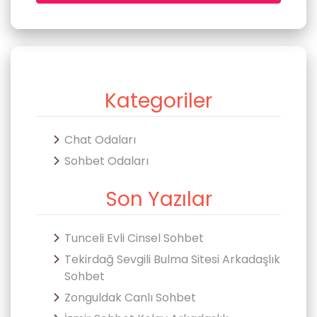
Kategoriler
Chat Odaları
Sohbet Odaları
Son Yazılar
Tunceli Evli Cinsel Sohbet
Tekirdağ Sevgili Bulma Sitesi Arkadaşlık
Sohbet
Zonguldak Canlı Sohbet