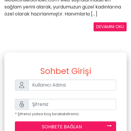
sağlam yerini alarak, yurdumuzun güzel kadınlarına
özel olarak hazırlanmıştır. Hanımlarla […]
DEVAMINI OKU
Sohbet Girişi
* Şifreniz yoksa boş bırakabilirsiniz.
SOHBETE BAĞLAN