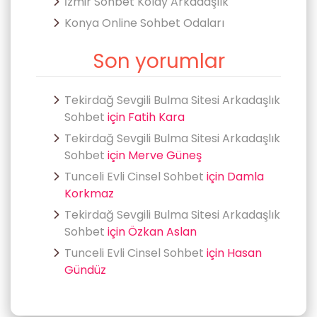
İzmir Sohbet Kolay Arkadaşlık
Konya Online Sohbet Odaları
Son yorumlar
Tekirdağ Sevgili Bulma Sitesi Arkadaşlık
Sohbet
için
Fatih Kara
Tekirdağ Sevgili Bulma Sitesi Arkadaşlık
Sohbet
için
Merve Güneş
Tunceli Evli Cinsel Sohbet
için
Damla
Korkmaz
Tekirdağ Sevgili Bulma Sitesi Arkadaşlık
Sohbet
için
Özkan Aslan
Tunceli Evli Cinsel Sohbet
için
Hasan
Gündüz