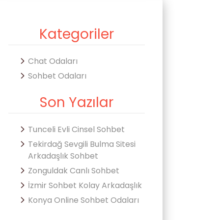
Kategoriler
Chat Odaları
Sohbet Odaları
Son Yazılar
Tunceli Evli Cinsel Sohbet
Tekirdağ Sevgili Bulma Sitesi
Arkadaşlık Sohbet
Zonguldak Canlı Sohbet
İzmir Sohbet Kolay Arkadaşlık
Konya Online Sohbet Odaları