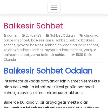
Balıkesir Sohbet
admin
25-09-23
Sohbet Odaları
almanya
balıkesir sohbet
,
balıkesir cinsel sohbet
,
belcika balıkesir
sohbet
,
geveze balıkesir sohbet
,
hollanda balıkesir sohbet
,
kelebek balıkesir sohbet
,
mynet balıkesir sohbet
,
yetişkin
balıkesir sohbet
,
zurna balıkesir sohbet
1939 Defa
Okundu
Balıkesir Sohbet Odaları
İnternette arkadaş arayanlar için hizmet vermekte
olan Balıkesir En İyi sohbet Sitesi günün her saati
rahatça söyleşi etme imkanı sunmaktadır.
Binlerce kullanıcıyı bir araya getirmekte olan