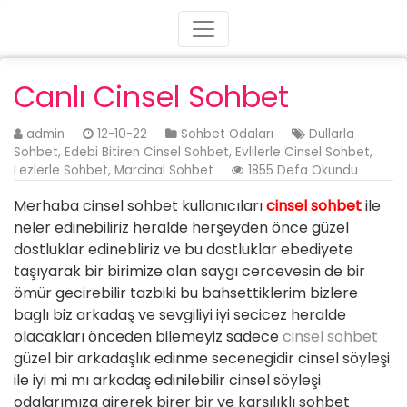
Canlı Cinsel Sohbet
admin
12-10-22
Sohbet Odaları
Dullarla
Sohbet
,
Edebi Bitiren Cinsel Sohbet
,
Evlilerle Cinsel Sohbet
,
Lezlerle Sohbet
,
Marcinal Sohbet
1855 Defa Okundu
Merhaba cinsel sohbet kullanıcıları
cinsel sohbet
ile
neler edinebiliriz heralde herşeyden önce güzel
dostluklar edinebliriz ve bu dostluklar ebediyete
taşıyarak bir birimize olan saygı cercevesin de bir
ömür gecirebilir tazbiki bu bahsettiklerim bizlere
baglı biz arkadaş ve sevgiliyi iyi secicez heralde
olacakları önceden bilemeyiz sadece
cinsel sohbet
güzel bir arkadaşlık edinme secenegidir cinsel söyleşi
ile iyi mi mı arkadaş edinilebilir cinsel söyleşi
odalarımıza girerek birer bir ve karşılıklı sohbet