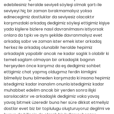
edebilesiniz heralde seviyeli söyleşi olmak şartı ile
seviyeyi hiç bir zaman bırakmamalıyız yoksa
edinecegimiz dostluklar da seviyesiz olacaktır
karşımızdaki arkadaş dedigimiz söyleşi ettigimiz kişiye
yada kişilere bizlere nasıl davranılmasını istiyorsak
onlara da tıpkı ve aynı şekilde davranmalıyız evet
arkadaş sabır ve zaman ister emek ister arkadaş
herkez ile arkadaş olunabilir heralde hepimiz
arkadaşlık yapabilir ancak ne kadar saglık lı olabilir ki
temeli saglam olmayan bir arkadaşlık bagının
herşeyden önce karşımız da eş dedigimiz sohbet
ettigimiz chat yapmış oldugımız ferdin kimligini
bilmeliyiz bunu bilmeden karşımızda ki insana hepimiz
istedigimiz kadar inanalım onunla istedigimiz kadar
muhabbet edelim ancak bir yerden sonra ilişki
sarsılacaktır ve arkadaşlık dedigimiz vaka yavaş
yavaş bitmek üzeredir buna her süre dikkat etmeliyiz
dostlar evet biz bir toplulugu oluşturuyoruz degilmi ve