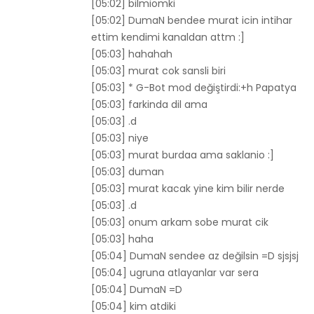
[05:02] bilmiomki
[05:02] DumaN bendee murat icin intihar
ettim kendimi kanaldan attm :]
[05:03] hahahah
[05:03] murat cok sansli biri
[05:03] * G-Bot mod değiştirdi:+h Papatya
[05:03] farkinda dil ama
[05:03] .d
[05:03] niye
[05:03] murat burdaa ama saklanio :]
[05:03] duman
[05:03] murat kacak yine kim bilir nerde
[05:03] .d
[05:03] onum arkam sobe murat cik
[05:03] haha
[05:04] DumaN sendee az değilsin =D sjsjsj
[05:04] ugruna atlayanlar var sera
[05:04] DumaN =D
[05:04] kim atdiki