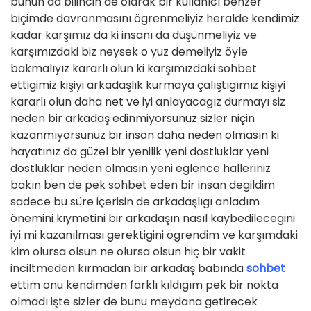
bunun da bilincin de olarak bir kullanıcı benzer
biçimde davranmasını ögrenmeliyiz heralde kendimiz
kadar karşımız da ki insanı da düşünmeliyiz ve
karşımızdaki biz neysek o yuz demeliyiz öyle
bakmalıyız kararlı olun ki karşımızdaki sohbet
ettigimiz kişiyi arkadaşlık kurmaya çalıştıgımız kişiyi
kararlı olun daha net ve iyi anlayacagız durmayı siz
neden bir arkadaş edinmiyorsunuz sizler niçin
kazanmıyorsunuz bir insan daha neden olmasın ki
hayatınız da güzel bir yenilik yeni dostluklar yeni
dostluklar neden olmasın yeni eglence halleriniz
bakın ben de pek sohbet eden bir insan degildim
sadece bu süre içerisin de arkadaşlıgı anladım
önemini kıymetini bir arkadaşın nasıl kaybedilecegini
iyi mi kazanılması gerektigini ögrendim ve karşımdaki
kim olursa olsun ne olursa olsun hiç bir vakit
inciltmeden kırmadan bir arkadaş babında
sohbet
ettim onu kendimden farklı kıldıgım pek bir nokta
olmadı işte sizler de bunu meydana getirecek