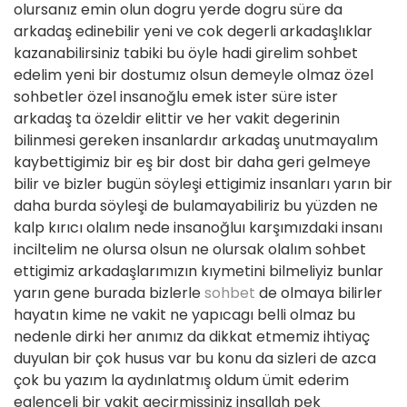
olursanız emin olun dogru yerde dogru süre da
arkadaş edinebilir yeni ve cok degerli arkadaşlıklar
kazanabilirsiniz tabiki bu öyle hadi girelim sohbet
edelim yeni bir dostumız olsun demeyle olmaz özel
sohbetler özel insanoğlu emek ister süre ister
arkadaş ta özeldir elittir ve her vakit degerinin
bilinmesi gereken insanlardır arkadaş unutmayalım
kaybettigimiz bir eş bir dost bir daha geri gelmeye
bilir ve bizler bugün söyleşi ettigimiz insanları yarın bir
daha burda söyleşi de bulamayabiliriz bu yüzden ne
kalp kırıcı olalım nede insanoğluı karşımızdaki insanı
inciltelim ne olursa olsun ne olursak olalım sohbet
ettigimiz arkadaşlarımızın kıymetini bilmeliyiz bunlar
yarın gene burada bizlerle
sohbet
de olmaya bilirler
hayatın kime ne vakit ne yapıcagı belli olmaz bu
nedenle dirki her anımız da dikkat etmemiz ihtiyaç
duyulan bir çok husus var bu konu da sizleri de azca
çok bu yazım la aydınlatmış oldum ümit ederim
eglenceli bir vakit gecirmişsiniz inşallah pek