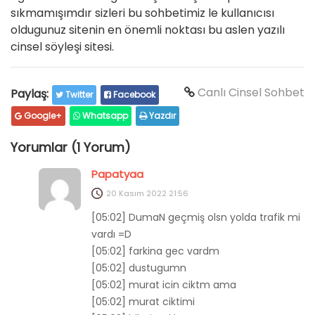
sıkmamışımdır sizleri bu sohbetimiz le kullanıcısı
oldugunuz sitenin en önemli noktası bu aslen yazılı
cinsel söyleşi sitesi.
Canlı Cinsel Sohbet
Paylaş:
Twitter
Facebook
Google+
Whatsapp
Yazdır
Yorumlar (1 Yorum)
Papatyaa
20 Kasım 2022
21:56
[05:02] DumaN geçmiş olsn yolda trafik mi
vardı =D
[05:02] farkina gec vardm
[05:02] dustugumn
[05:02] murat icin ciktm ama
[05:02] murat ciktimi