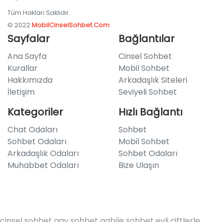
Tüm Hakları Saklıdır.
© 2022
MobilCinselSohbet.Com
Sayfalar
Bağlantılar
Ana Sayfa
Cinsel Sohbet
Kurallar
Mobil Sohbet
Hakkımızda
Arkadaşlık Siteleri
İletişim
Seviyeli Sohbet
Kategoriler
Hızlı Bağlantı
Chat Odaları
Sohbet
Sohbet Odaları
Mobil Sohbet
Arkadaşlık Odaları
Sohbet Odaları
Muhabbet Odaları
Bize Ulaşın
cinsel sohbet
gay sohbet
gabile sohbet
evli çiftlerle