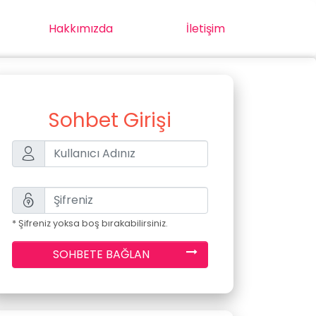
Hakkımızda
İletişim
Sohbet Girişi
* Şifreniz yoksa boş bırakabilirsiniz.
SOHBETE BAĞLAN