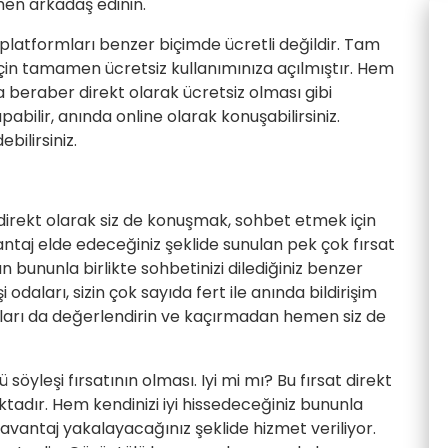
men arkadaş edinin.
 platformları benzer biçimde ücretli değildir. Tam
çin tamamen ücretsiz kullanımınıza açılmıştır. Hem
a beraber direkt olarak ücretsiz olması gibi
apabilir, anında online olarak konuşabilirsiniz.
bilirsiniz.
 direkt olarak siz de konuşmak, sohbet etmek için
antaj elde edeceğiniz şeklide sunulan pek çok fırsat
bununla birlikte sohbetinizi dilediğiniz benzer
daları, sizin çok sayıda fert ile anında bildirişim
tları da değerlendirin ve kaçırmadan hemen siz de
 söyleşi fırsatının olması. Iyi mi mı? Bu fırsat direkt
aktadır. Hem kendinizi iyi hissedeceğiniz bununla
avantaj yakalayacağınız şeklide hizmet veriliyor.