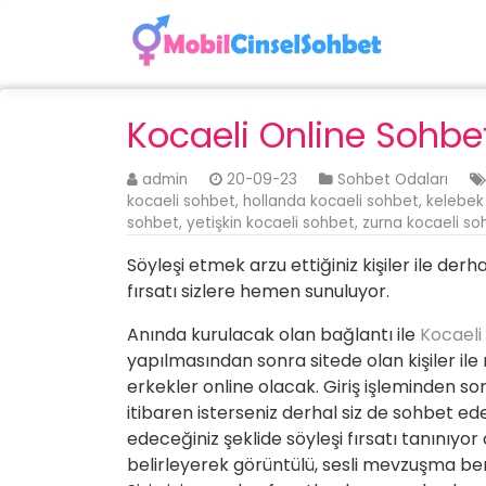
Kocaeli Online Sohbe
admin
20-09-23
Sohbet Odaları
kocaeli sohbet
,
hollanda kocaeli sohbet
,
kelebek
sohbet
,
yetişkin kocaeli sohbet
,
zurna kocaeli so
Söyleşi etmek arzu ettiğiniz kişiler ile derha
fırsatı sizlere hemen sunuluyor.
Anında kurulacak olan bağlantı ile
Kocaeli
yapılmasından sonra sitede olan kişiler ile
erkekler online olacak. Giriş işleminden s
itibaren isterseniz derhal siz de sohbet e
edeceğiniz şeklide söyleşi fırsatı tanınıyor
belirleyerek görüntülü, sesli mevzuşma be