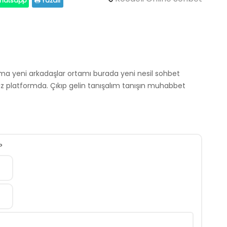
hatsapp
Yazdır
a yeni arkadaşlar ortamı burada yeni nesil sohbet
z platformda. Çıkıp gelin tanışalım tanışın muhabbet
?